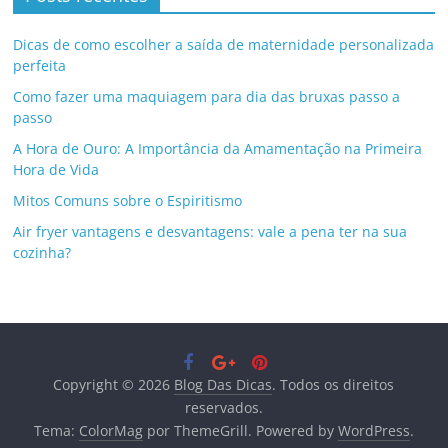
Dicas de como escolher a saída de maternidade personalizada
perfeita
Como fazer uma maquiagem para dia das bruxas passo a
passo
A Hora de Ouro: A Importância da Amamentação na Primeira
Hora de Vida
Mitos Comuns sobre o Espiritismo
Air fryer vantagens e desvantagens: vale a pena ter na sua
cozinha?
Copyright © 2026
Blog Das Dicas
. Todos os direitos
reservados.
Tema:
ColorMag
por ThemeGrill. Powered by
WordPress
.